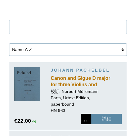
Filter
JOHANN PACHELBEL
Canon and Gigue D major
for three Violins and
Basso continuo
校訂:
Norbert Müllemann
Parts, Urtext Edition,
paperbound
HN 963
詳細
€22.00