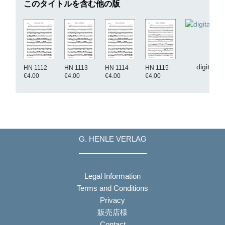
このタイトルを含む他の版
digital
HN 1112
HN 1113
HN 1114
HN 1115
€4.00
€4.00
€4.00
€4.00
G. HENLE VERLAG
Legal Information
Terms and Conditions
Privacy
販売店様
Contact