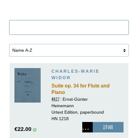
Filter
CHARLES-MARIE
WIDOR
Suite op. 34 for Flute and
Piano
校訂:
Ernst-Günter
Heinemann
Urtext Edition, paperbound
HN 1218
詳細
€22.00