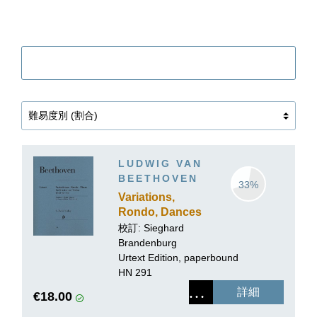
Filter
LUDWIG VAN
BEETHOVEN
33%
Variations,
Rondo, Dances
for Piano and
校訂:
Sieghard
Violin
Brandenburg
Urtext Edition, paperbound
HN 291
詳細
€18.00