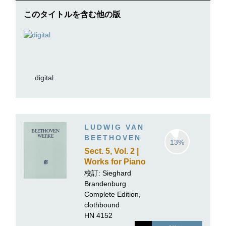
このタイトルを含む他の版
digital
LUDWIG VAN
BEETHOVEN
13%
Sect. 5, Vol. 2 |
Works for Piano
and Violin,
校訂:
Sieghard
Volume II
Brandenburg
Complete Edition,
clothbound
HN 4152