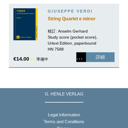
GIUSEPPE VERDI
String Quartet e minor
校訂:
Anselm Gerhard
Study score (pocket score),
Urtext Edition, paperbound
HN 7588
詳細
€14.00
準備中
G. HENLE VERLAG
Legal Information
Terms and Conditions