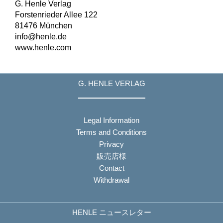
G. Henle Verlag
Forstenrieder Allee 122
81476 München
info@henle.de
www.henle.com
G. HENLE VERLAG
Legal Information
Terms and Conditions
Privacy
販売店様
Contact
Withdrawal
HENLE ニュースレター