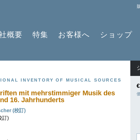
社概要
特集
お客様へ
ショップ
プロフィール
クラリネット 2025
よくあるご質問
作曲家
原典版とは
ショパンのワルツ - 2024年の発見
情報資料
楽器編成
楽譜の浄書や彫版
ラヴェルと仲間たち 2025
ニュースレター
商品
TIONAL INVENTORY OF MUSICAL SOURCES
アプリ・ヘンレライブラリ
ピアノ協奏曲
販売店検索
€
ギュンター・ヘンレ
シェーンベルク 2024
学ぶ・教える
iften mit mehrstimmiger Musik des
 und 16. Jahrhunderts
友人たち
セルゲイ・プロコフィエフ
旅するHENLE
貢献者
創業 75周年
ヘンレブログ
scher (校訂)
(校訂)
社会貢献
ENLE4STRINGS
お知らせ
ハイドン ピアノソナタ