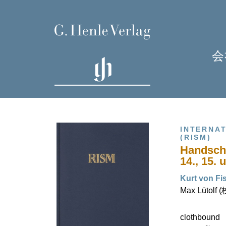
会
INTERNA
(RISM)
Handschr
14., 15.
Kurt von Fi
Max Lütolf 
H
clothbound