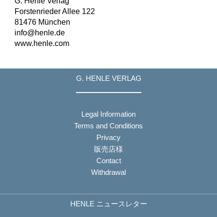
G. Henle Verlag
Forstenrieder Allee 122
81476 München
info@henle.de
www.henle.com
G. HENLE VERLAG
Legal Information
Terms and Conditions
Privacy
販売店様
Contact
Withdrawal
HENLE ニュースレター