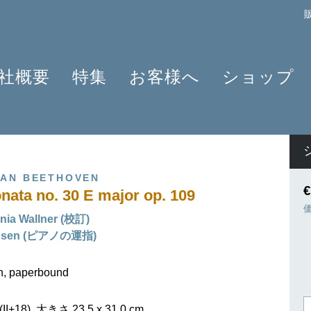
社概要
特集
お客様へ
ショップ
プロフィール
クラリネット 2025
よくあるご質問
作曲家
原典版とは
ショパンのワルツ - 2024年の発見
情報資料
楽器編成
楽譜の浄書や彫版
ラヴェルと仲間たち 2025
ニュースレター
商品
VAN BEETHOVEN
アプリ・ヘンレライブラリ
ピアノ協奏曲
販売店検索
€
nata no. 30 E major op. 109
ギュンター・ヘンレ
シェーンベルク 2024
学ぶ・教える
nia Wallner (校訂)
友人たち
セルゲイ・プロコフィエフ
旅するHENLE
ansen (ピアノの運指)
貢献者
創業 75周年
ヘンレブログ
社会貢献
ENLE4STRINGS
お知らせ
on, paperbound
OB OFFER
ハイドン ピアノソナタ
I+18), 大きさ 23,5 x 31,0 cm