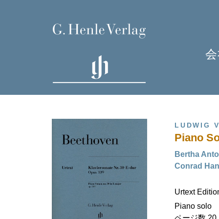
会
LUDWIG 
Piano So
Bertha Anto
Conrad H
H
Urtext Editi
J
Piano solo
ページ数 20 (I