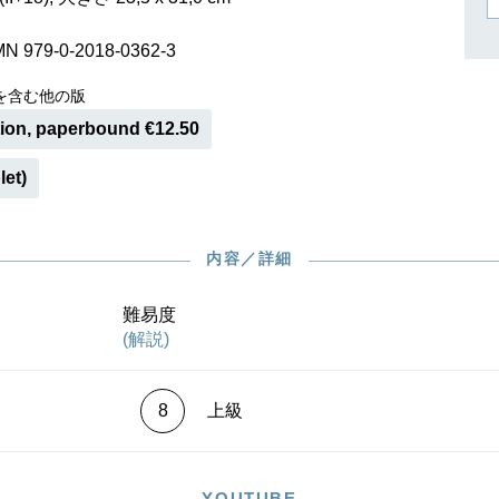
作曲家キーシン
リヒャルト・シュトラウス
MN 979-0-2018-0362-3
を含む他の版
tion, paperbound €12.50
let)
内容／詳細
難易度
(解説)
8
上級
YOUTUBE