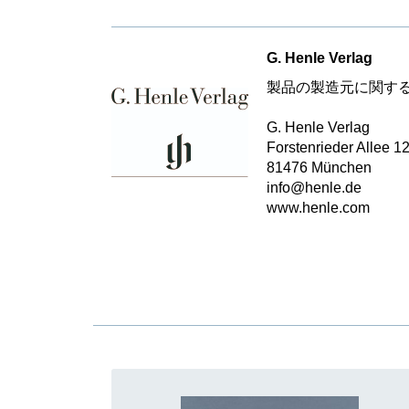
G. Henle Verlag
製品の製造元に関す
G. Henle Verlag
Forstenrieder Allee 1
81476 München
info@henle.de
www.henle.com