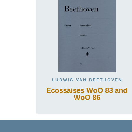
LUDWIG VAN BEETHOVEN
Ecossaises WoO 83 and
WoO 86