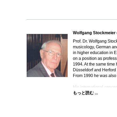
Wolfgang Stockmeier
Prof. Dr. Wolfgang Stoc
musicology, German and
in higher education in E
on a position as profess
1994. At the same time h
Düsseldorf and Herford 
From 1990 he was also p
His international concer
もっと読む ...