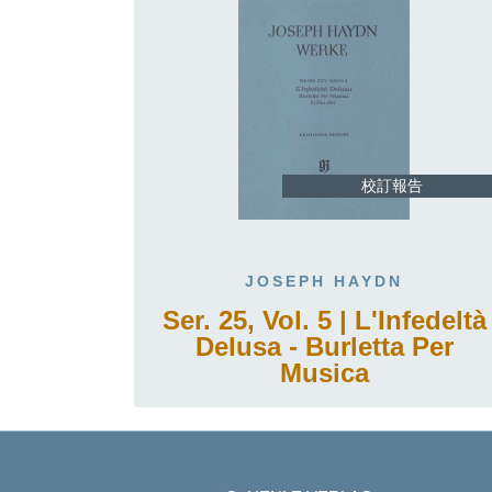
校訂報告
JOSEPH HAYDN
Ser. 25, Vol. 5 | L'Infedeltà
Delusa - Burletta Per
Musica