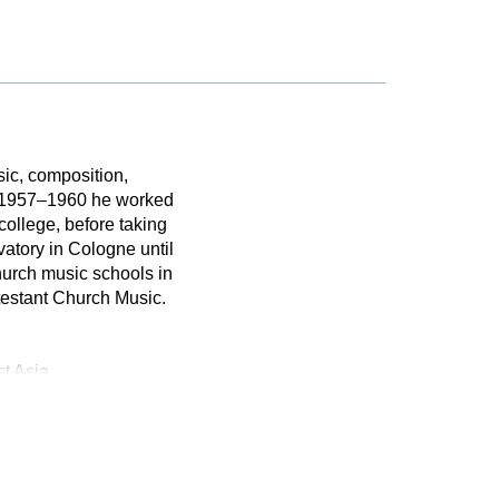
ic, composition,
m 1957–1960 he worked
college, before taking
vatory in Cologne until
church music schools in
testant Church Music.
t Asia.