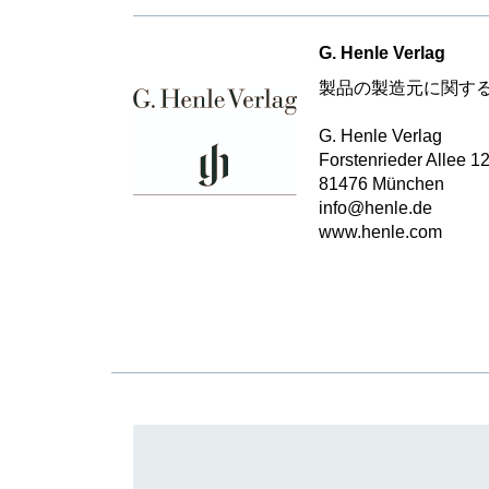
G. Henle Verlag
製品の製造元に関す
G. Henle Verlag
Forstenrieder Allee 1
81476 München
info@henle.de
www.henle.com