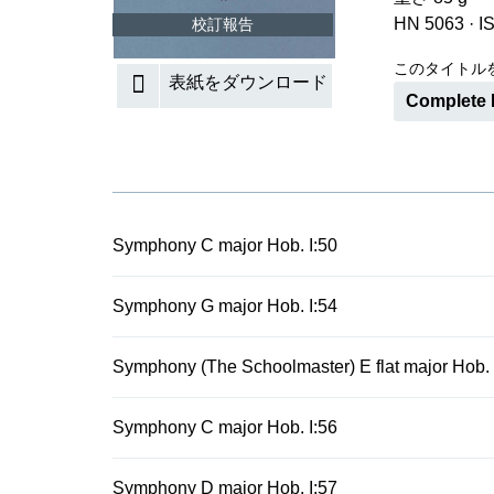
HN 5063
·
I
校訂報告
このタイトル
表紙をダウンロード
Complete 
Symphony C major Hob. I:50
Symphony G major Hob. I:54
Symphony (The Schoolmaster) E flat major Hob. 
Symphony C major Hob. I:56
Symphony D major Hob. I:57