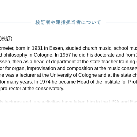
校訂者や運指担当者について
(校訂)
kmeier, born in 1931 in Essen, studied church music, school mus
 philosophy in Cologne. In 1957 he did his doctorate and fro
ssen, then as a head of department at the state teacher training 
or for organ, improvisation and composition at the music conser
e was a lecturer at the University of Cologne and at the state 
for many years. In 1974 he became Head of the Institute for Pro
ro-rector at the conservatory.
ts lectures and jury activities have taken him to the USA and Eas