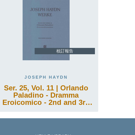
校訂報告
JOSEPH HAYDN
Ser. 25, Vol. 11 | Orlando
Paladino - Dramma
Eroicomico - 2nd and 3rd
act, 2nd part