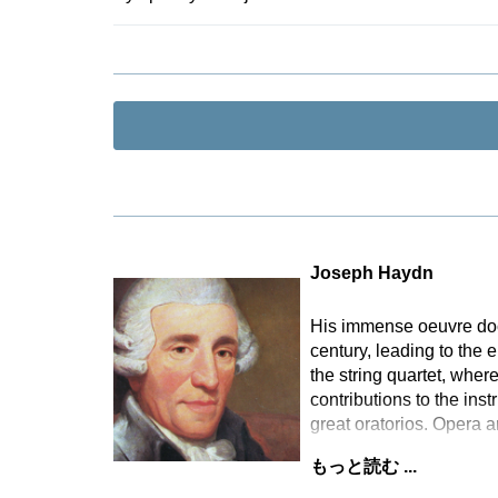
Joseph Haydn
His immense oeuvre docu
century, leading to the
the string quartet, wher
contributions to the ins
great oratorios. Opera a
もっと読む ...