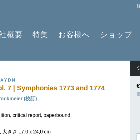
社概要
特集
お客様へ
ショップ
プロフィール
クラリネット 2025
よくあるご質問
作曲家
原典版とは
ショパンのワルツ - 2024年の発見
情報資料
楽器編成
楽譜の浄書や彫版
ラヴェルと仲間たち 2025
ニュースレター
商品
HAYDN
アプリ・ヘンレライブラリ
ピアノ協奏曲
販売店検索
€
Vol. 7 | Symphonies 1773 and 1774
ギュンター・ヘンレ
シェーンベルク 2024
学ぶ・教える
tockmeier (校訂)
友人たち
セルゲイ・プロコフィエフ
旅するHENLE
貢献者
創業 75周年
ヘンレブログ
tion, critical report, paperbound
社会貢献
ENLE4STRINGS
お知らせ
ハイドン ピアノソナタ
大きさ 17,0 x 24,0 cm