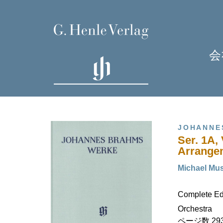
会
JOHANNE
Ser. 1A,
Arrangem
Michael Mu
H
Complete Edit
Orchestra
ページ数 293 (