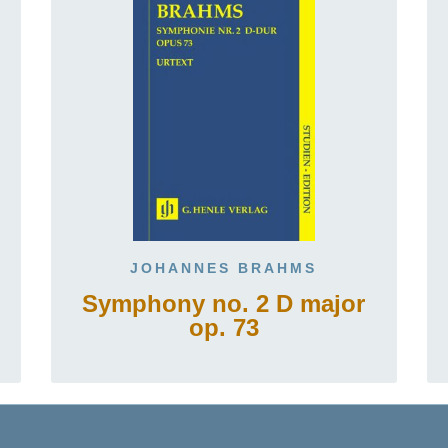
JOHANNES BRAHMS
Symphony no. 2 D major
op. 73