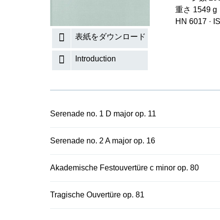
重さ 1549 g
HN 6017
·
I
表紙をダウンロード
Introduction
Serenade no. 1 D major op. 11
Serenade no. 2 A major op. 16
Akademische Festouvertüre c minor op. 80
Tragische Ouvertüre op. 81