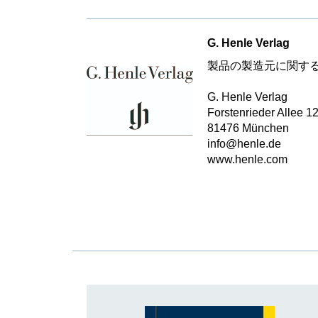
G. Henle Verlag
製品の製造元に関す
G. Henle Verlag
Forstenrieder Allee 1
81476 München
info@henle.de
www.henle.com