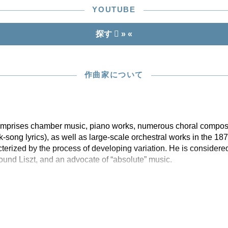
YOUTUBE
探す
» «
作曲家について
 comprises chamber music, piano works, numerous choral compos
olk-song lyrics), as well as large-scale orchestral works in the 1
erized by the process of developing variation. He is considered
nd Liszt, and an advocate of “absolute” music.