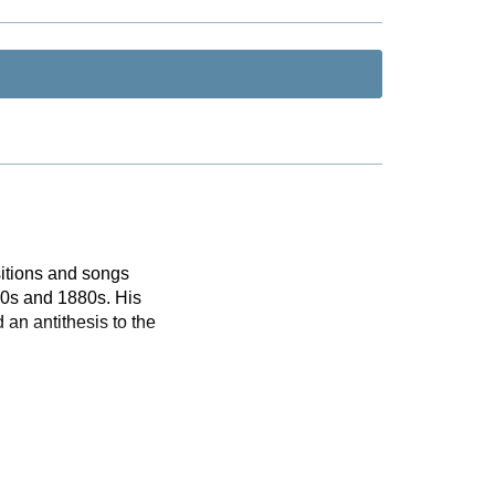
itions and songs
870s and 1880s. His
 an antithesis to the