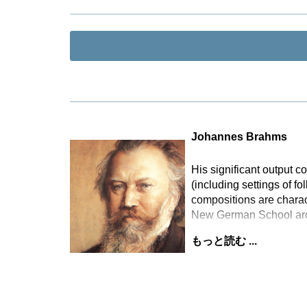
Johannes Brahms
His significant output
(including settings of f
compositions are charact
New German School arou
もっと読む ...