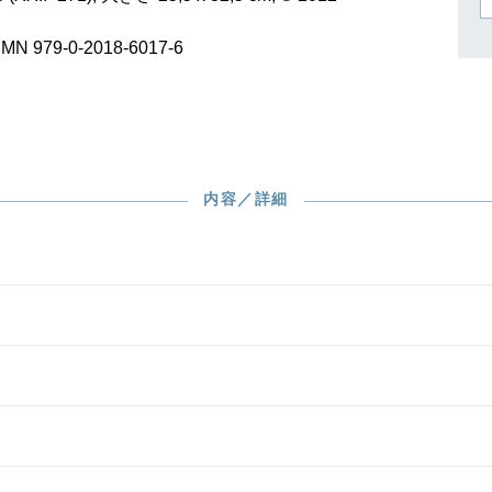
作曲家キーシン
リヒャルト・シュトラウス
SMN 979-0-2018-6017-6
内容／詳細