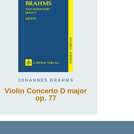
JOHANNES BRAHMS
Violin Concerto D major
op. 77