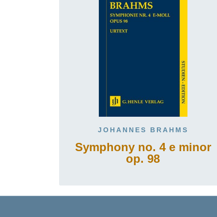
JOHANNES BRAHMS
Symphony no. 4 e minor
op. 98