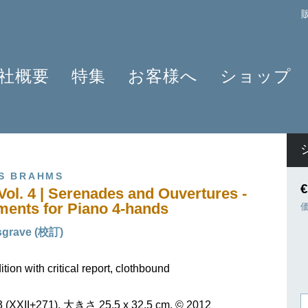
社概要
特集
お客様へ
ショップ
プロフィール
クラリネット 2025
よくあるご質問
作曲家
原典版とは
ショパンのワルツ - 2024年の発見
情報資料
楽器編成
楽譜の浄書や彫版
ラヴェルと仲間たち 2025
ニュースレター
商品
S BRAHMS
アプリ・ヘンレライブラリ
ピアノ協奏曲
販売店検索
€
 Vol. 4 | Serenades and Ouvertures -
ギュンター・ヘンレ
シェーンベルク 2024
学ぶ・教える
ents for Piano 4-hands
友人たち
セルゲイ・プロコフィエフ
旅するHENLE
sgrave (校訂)
貢献者
創業 75周年
ヘンレブログ
社会貢献
ENLE4STRINGS
お知らせ
ion with critical report, clothbound
ハイドン ピアノソナタ
XXII+271), 大きさ 25,5 x 32,5 cm, © 2012