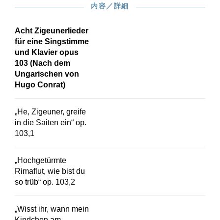
内容／詳細
Acht Zigeunerlieder
für eine Singstimme
und Klavier opus
103 (Nach dem
Ungarischen von
Hugo Conrat)
„He, Zigeuner, greife
in die Saiten ein“ op.
103,1
„Hochgetürmte
Rimaflut, wie bist du
so trüb“ op. 103,2
„Wisst ihr, wann mein
Kindchen am