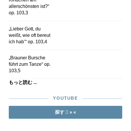
allerschönsten ist?“
op. 103,3
„Lieber Gott, du
weißt, wie oft bereut
ich hab’“ op. 103,4
„Brauner Bursche
führt zum Tanze“ op.
103,5
もっと読む ...
YOUTUBE
探す
» «