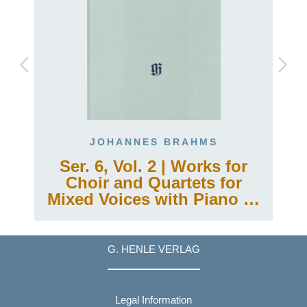
JOHANNES BRAHMS
Ser. 6, Vol. 2 | Works for
Choir and Quartets for
Mixed Voices with Piano or
Organ, Volume 2
G. HENLE VERLAG
Legal Information