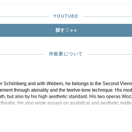
YOUTUBE
探す
» «
作曲家について
her Schönberg and with Webern, he belongs to the Second Vien
ment through atonality and the twelve-tone technique. His mod
eath, but also by his high aesthetic standard. His two operas W
theatre. He also wrote essays on analytical and aesthetic matte