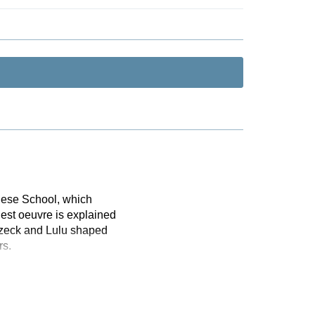
nese School, which
est oeuvre is explained
ozzeck and Lulu shaped
rs.