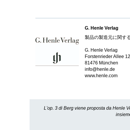
G. Henle Verlag
製品の製造元に関す
G. Henle Verlag
Forstenrieder Allee 1
81476 München
info@henle.de
www.henle.com
L'op. 3 di Berg viene proposta da Henle Ve
insieme