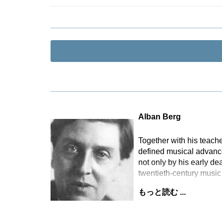
Alban Berg
Together with his teac
defined musical advance
not only by his early d
twentieth-century music 
もっと読む ...