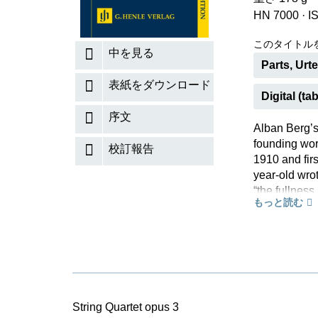
HN 7000
·
I
このタイトル
中を見る
Parts, Urt
表紙をダウンロード
Digital (tab
序文
Alban Berg’s
founding wo
校訂報告
1910 and firs
year-old wro
“the fullness
もっと読む
and sureness 
originality”
highest tech
String Quartet opus 3