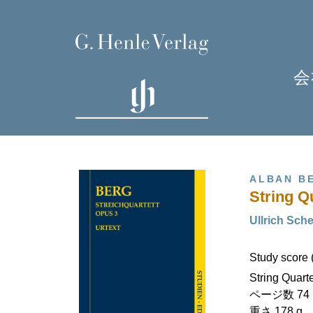
会
ALBAN B
String Qu
Ullrich Sch
Study score 
H
String Quart
J
ページ数 74 (X
重さ 178 g