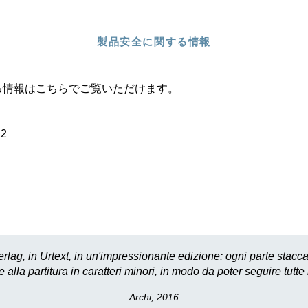
製品安全に関する情報
る情報はこちらでご覧いただけます。
22
rlag, in Urtext, in un'impressionante edizione: ogni parte stacca
 alla partitura in caratteri minori, in modo da poter seguire tutte 
Archi, 2016