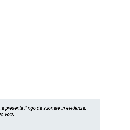
ta presenta il rigo da suonare in evidenza,
le voci.