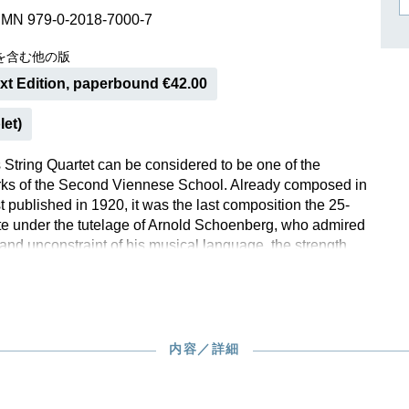
作曲家キーシン
SMN 979-0-2018-7000-7
リヒャルト・シュトラウス
を含む他の版
ext Edition, paperbound €42.00
let)
 String Quartet can be considered to be one of the
rks of the Second Viennese School. Already composed in
t published in 1920, it was the last composition the 25-
te under the tutelage of Arnold Schoenberg, who admired
 and unconstraint of his musical language, the strength
of its presentation, its careful working and significant
. Even today the extremely complex work places the
nical demands on the interpreters.
内容／詳細