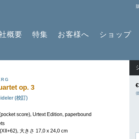
社概要
特集
お客様へ
ショップ
プロフィール
クラリネット 2025
よくあるご質問
作曲家
原典版とは
ショパンのワルツ - 2024年の発見
情報資料
楽器編成
楽譜の浄書や彫版
ラヴェルと仲間たち 2025
ニュースレター
商品
ERG
アプリ・ヘンレライブラリ
ピアノ協奏曲
販売店検索
€
artet op. 3
ギュンター・ヘンレ
シェーンベルク 2024
学ぶ・教える
eideler (校訂)
友人たち
セルゲイ・プロコフィエフ
旅するHENLE
貢献者
創業 75周年
ヘンレブログ
(pocket score), Urtext Edition, paperbound
社会貢献
ENLE4STRINGS
お知らせ
ets
OB OFFER
ハイドン ピアノソナタ
II+62), 大きさ 17,0 x 24,0 cm