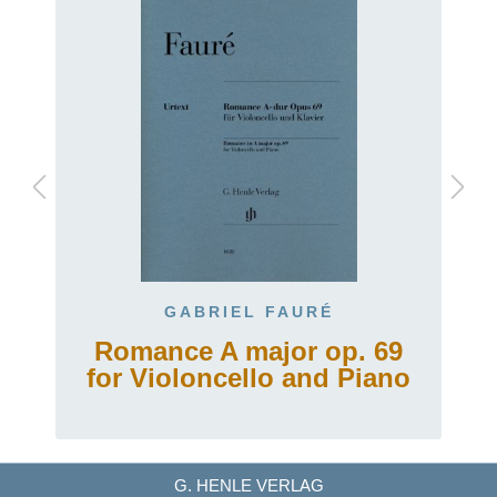
GABRIEL FAURÉ
Romance A major op. 69
for Violoncello and Piano
G. HENLE VERLAG