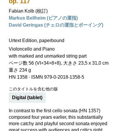
op. 117
Fabian Kolb (校訂)
Markus Bellheim (ピアノの運指)
David Geringas (チェロの運指とボーイング)
Urtext Edition, paperbound
Violoncello and Piano
with marked and unmarked string part
ページ数 56 (VI+34+8+8), 大きさ 23,5 x 31,0 cm
重さ 234 g
HN 1358
·
ISMN 979-0-2018-1358-5
このタイトルを含む他の版
Digital (tablet)
In contrast to the first cello sonata (HN 1357)
composed four years earlier, this substantially
more catchy and playful second sonata enjoyed
great success with audiences and critics right