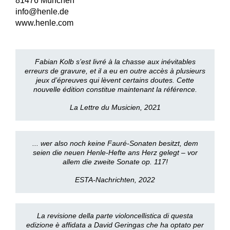
81476 München
info@henle.de
www.henle.com
Fabian Kolb s’est livré à la chasse aux inévitables
erreurs de gravure, et il a eu en outre accès à plusieurs
jeux d’épreuves qui lèvent certains doutes. Cette
nouvelle édition constitue maintenant la référence.
La Lettre du Musicien, 2021
... wer also noch keine Fauré-Sonaten besitzt, dem
seien die neuen Henle-Hefte ans Herz gelegt – vor
allem die zweite Sonate op. 117!
ESTA-Nachrichten, 2022
La revisione della parte violoncellistica di questa
edizione è affidata a David Geringas che ha optato per