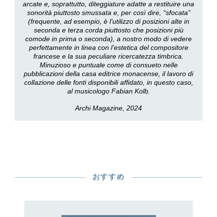
arcate e, soprattutto, diteggiature adatte a restituire una
sonorità piuttosto smussata e, per così dire, “sfocata”
(frequente, ad esempio, è l’utilizzo di posizioni alte in
seconda e terza corda piuttosto che posizioni più
comode in prima o seconda), a nostro modo di vedere
perfettamente in linea con l’estetica del compositore
francese e la sua peculiare ricercatezza timbrica.
Minuzioso e puntuale come di consueto nelle
pubblicazioni della casa editrice monacense, il lavoro di
collazione delle fonti disponibili affidato, in questo caso,
al musicologo Fabian Kolb.
Archi Magazine, 2024
おすすめ