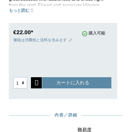
from the start. Friend and associate Vincent
もっと読む
d’Indy wrote to Fauré the day after the premiere
in May 1922: “I would like to tell you how much I
am still charmed by your so beautiful sonata. In it
I found what is seemingly forgotten these days:
€22.00*
購入可能
music.” It therefore comes as no surprise that the
価格は消費税と送料を含みます
sonata rapidly found its way into the concert
repertoire, where it maintains an uncontested
position to this today. The duo David Geringas
and Markus Bellheim provided fingerings.
カートに入れる
内容／詳細
難易度