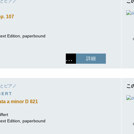
とピアノ
こ
op. 107
rtext Edition, paperbound
詳細
とピアノ
こ
BERT
ta a minor D 821
ffert
rtext Edition, paperbound