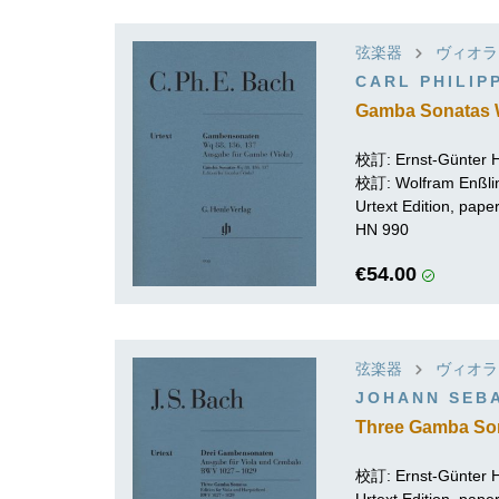
弦楽器
ヴィオラ
CARL PHILIP
Gamba Sonatas W
校訂:
Ernst-Günter
校訂: Wolfram Enßli
Urtext Edition, pap
HN 990
€54.00
弦楽器
ヴィオラ
JOHANN SEB
Three Gamba So
校訂:
Ernst-Günter
Urtext Edition, pap