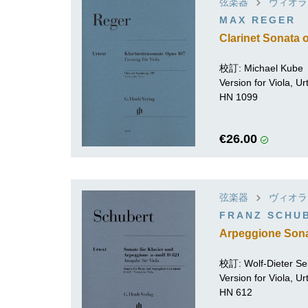
弦楽器
ヴィオラ
MAX REGER
Clarinet Sonata 
校訂:
Michael Kube
Version for Viola, U
HN 1099
€26.00
弦楽器
ヴィオラ
FRANZ SCHU
Arpeggione Sona
校訂:
Wolf-Dieter Sei
Version for Viola, U
HN 612