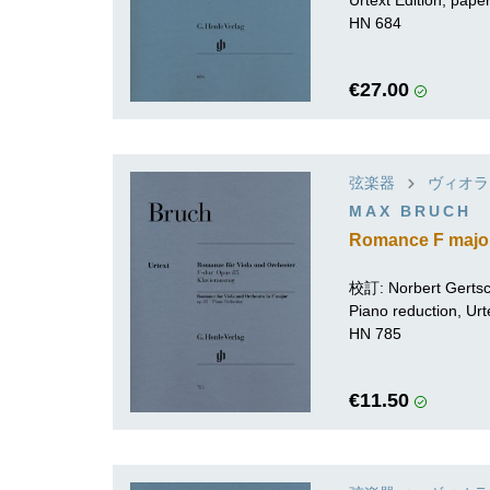
HN 684
€27.00
弦楽器
ヴィオラ
MAX BRUCH
Romance F major 
校訂:
Norbert Gerts
Piano reduction, Urt
HN 785
€11.50