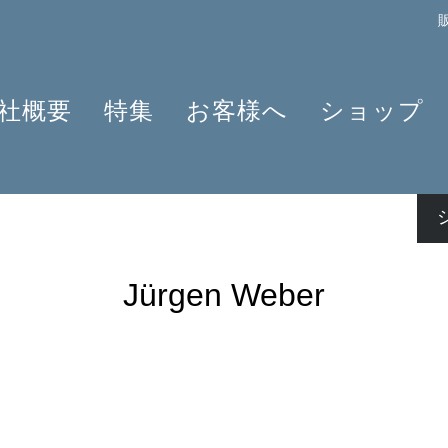
社概要
特集
お客様へ
ショップ
プロフィール
クラリネット 2025
よくあるご質問
作曲家
原典版とは
ショパンのワルツ - 2024年の発見
情報資料
楽器編成
楽譜の浄書や彫版
ラヴェルと仲間たち 2025
ニュースレター
商品
アプリ・ヘンレライブラリ
ピアノ協奏曲
販売店検索
Jürgen Weber
ギュンター・ヘンレ
シェーンベルク 2024
学ぶ・教える
友人たち
セルゲイ・プロコフィエフ
旅するHENLE
貢献者
創業 75周年
ヘンレブログ
社会貢献
ENLE4STRINGS
お知らせ
ハイドン ピアノソナタ