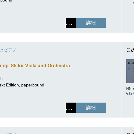
詳細
とピアノ
こ
op. 85 for Viola and Orchestra
ch
ext Edition, paperbound
HN 
€12.
詳細