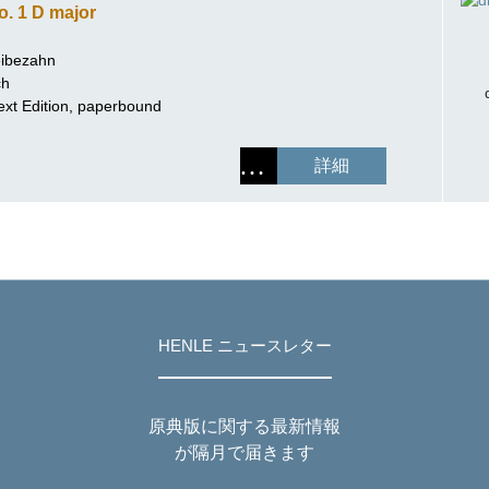
o. 1 D major
ibezahn
ch
ext Edition, paperbound
詳細
HENLE ニュースレター
原典版に関する最新情報
が隔月で届きます