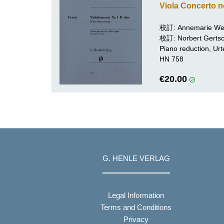
Viola Concerto n
校訂: Annemarie We
校訂:
Norbert Gerts
Piano reduction, Urt
HN 758
€20.00
G. HENLE VERLAG
Legal Information
Terms and Conditions
Privacy