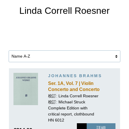
Linda Correll Roesner
JOHANNES BRAHMS
Ser. 1A, Vol. 7 | Violin
Concerto and Concerto
for Violin and Violoncello,
校訂:
Linda Correll Roesner
Piano reductions
校訂:
Michael Struck
Complete Edition with
critical report, clothbound
HN 6012
詳細