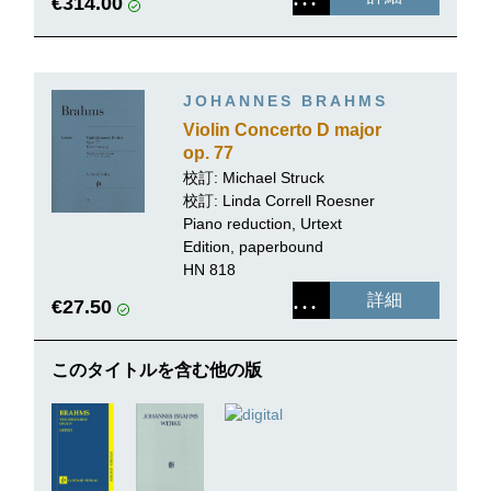
€314.00
JOHANNES BRAHMS
Violin Concerto D major
op. 77
校訂:
Michael Struck
校訂:
Linda Correll Roesner
Piano reduction, Urtext
Edition, paperbound
HN 818
詳細
€27.50
このタイトルを含む他の版