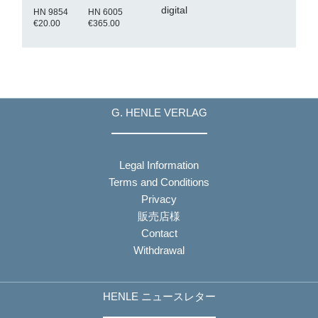
digital
HN 9854
HN 6005
€20.00
€365.00
G. HENLE VERLAG
Legal Information
Terms and Conditions
Privacy
販売店様
Contact
Withdrawal
HENLE ニュースレター