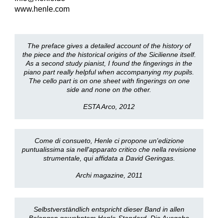
www.henle.com
The preface gives a detailed account of the history of
the piece and the historical origins of the Sicilienne itself.
As a second study pianist, I found the fingerings in the
piano part really helpful when accompanying my pupils.
The cello part is on one sheet with fingerings on one
side and none on the other.
ESTA Arco, 2012
Come di consueto, Henle ci propone un'edizione
puntualissima sia nell'apparato critico che nella revisione
strumentale, qui affidata a David Geringas.
Archi magazine, 2011
Selbstverständlich entspricht dieser Band in allen