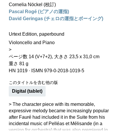
Cornelia Nöckel (校訂)
Pascal Rogé (ピアノの運指)
David Geringas (チェロの運指とボーイング)
Urtext Edition, paperbound
Violoncello and Piano
>
ページ数 14 (V+7+2), 大きさ 23,5 x 31,0 cm
重さ 81 g
HN 1019
·
ISMN 979-0-2018-1019-5
このタイトルを含む他の版
Digital (tablet)
> The character piece with its memorable,
expressive melody became increasingly popular
after Fauré had included it in the Suite from his
incidental music of Pelléas et Mélisande (in a
version for orchestra) that was also premiered in