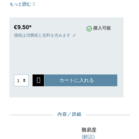
もっと読む
1898.
€9.50*
購入可能
価格は消費税と送料を含みます
カートに入れる
内容／詳細
難易度
(解説)