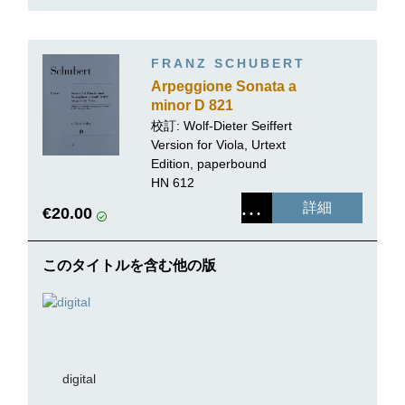
FRANZ SCHUBERT
Arpeggione Sonata a
minor D 821
校訂:
Wolf-Dieter Seiffert
Version for Viola, Urtext
Edition, paperbound
HN 612
詳細
€20.00
このタイトルを含む他の版
digital