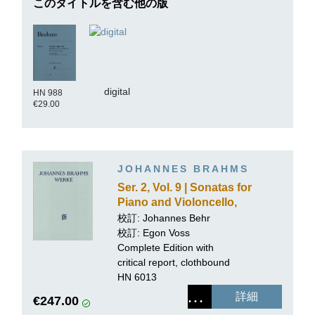
このタイトルを含む他の版
digital
HN 988
€29.00
JOHANNES BRAHMS
Ser. 2, Vol. 9 | Sonatas for
Piano and Violoncello,
Sonatas for Clarinet and
校訂:
Johannes Behr
Piano
校訂: Egon Voss
Complete Edition with
critical report, clothbound
HN 6013
詳細
€247.00