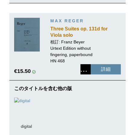
MAX REGER
Three Suites op. 131d for
Viola solo
校訂: Franz Beyer
Urtext Edition without
fingering, paperbound
HN 468
詳細
€15.50
このタイトルを含む他の版
digital