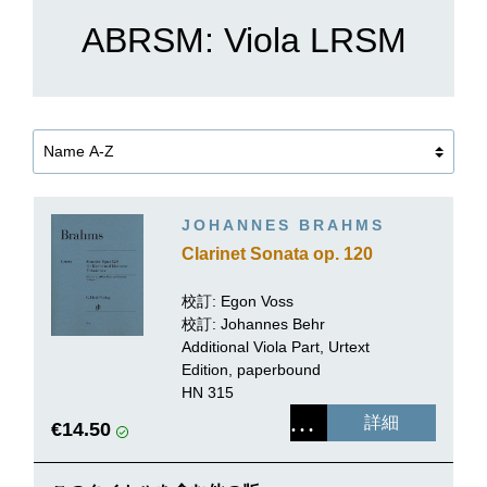
ABRSM: Viola LRSM
JOHANNES BRAHMS
Clarinet Sonata op. 120
校訂: Egon Voss
校訂:
Johannes Behr
Additional Viola Part, Urtext
Edition, paperbound
HN 315
詳細
€14.50