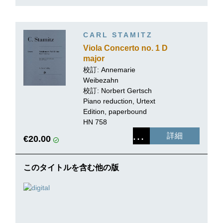
CARL STAMITZ
Viola Concerto no. 1 D
major
校訂: Annemarie
Weibezahn
校訂:
Norbert Gertsch
Piano reduction, Urtext
Edition, paperbound
HN 758
詳細
€20.00
このタイトルを含む他の版