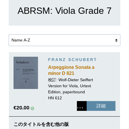
ABRSM: Viola Grade 7
FRANZ SCHUBERT
Arpeggione Sonata a
minor D 821
校訂:
Wolf-Dieter Seiffert
Version for Viola, Urtext
Edition, paperbound
HN 612
詳細
€20.00
このタイトルを含む他の版