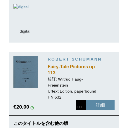
digital
ROBERT SCHUMANN
Fairy-Tale Pictures op.
113
校訂:
Wiltrud Haug-
Freienstein
Urtext Edition, paperbound
HN 632
詳細
€20.00
このタイトルを含む他の版