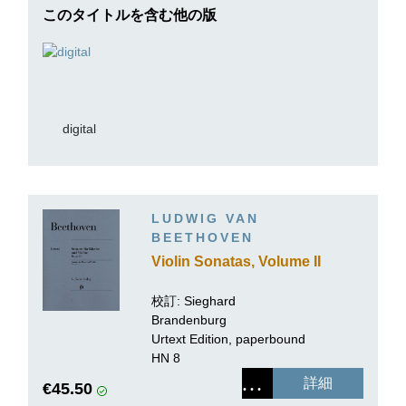
このタイトルを含む他の版
digital
LUDWIG VAN
BEETHOVEN
Violin Sonatas, Volume II
校訂:
Sieghard
Brandenburg
Urtext Edition, paperbound
HN 8
詳細
€45.50