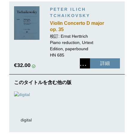
PETER ILICH
TCHAIKOVSKY
Violin Concerto D major
op. 35
校訂:
Ernst Herttrich
Piano reduction, Urtext
Edition, paperbound
HN 685
詳細
€32.00
このタイトルを含む他の版
digital