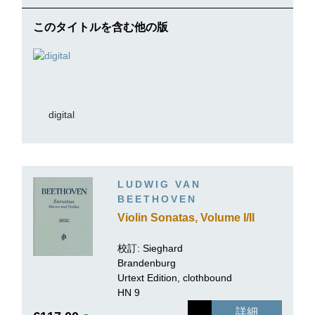
このタイトルを含む他の版
digital
LUDWIG VAN
BEETHOVEN
Violin Sonatas, Volume I/II
校訂:
Sieghard
Brandenburg
Urtext Edition, clothbound
HN 9
詳細