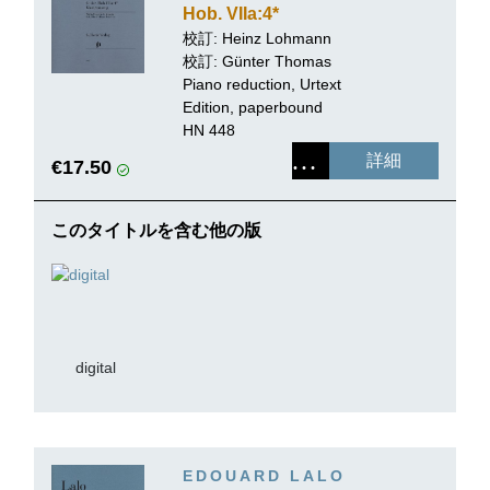
Hob. VIIa:4*
校訂: Heinz Lohmann
校訂:
Günter Thomas
Piano reduction, Urtext
Edition, paperbound
HN 448
詳細
€17.50
このタイトルを含む他の版
digital
EDOUARD LALO