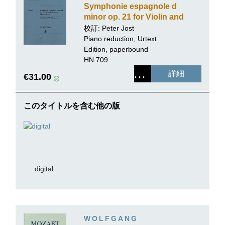
Symphonie espagnole d
minor op. 21 for Violin and
Orchestra
校訂:
Peter Jost
Piano reduction, Urtext
Edition, paperbound
HN 709
詳細
€31.00
このタイトルを含む他の版
digital
WOLFGANG