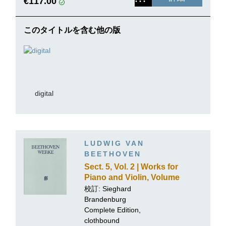
€117.00
このタイトルを含む他の版
digital
LUDWIG VAN
BEETHOVEN
Sect. 5, Vol. 2 | Works for
Piano and Violin, Volume
II
校訂:
Sieghard
Brandenburg
Complete Edition,
clothbound