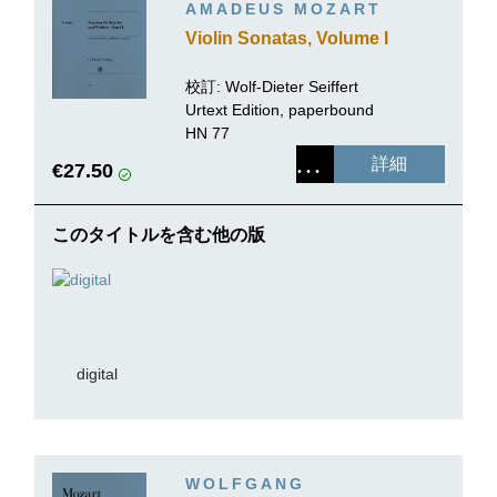
AMADEUS MOZART
Violin Sonatas, Volume I
校訂:
Wolf-Dieter Seiffert
Urtext Edition, paperbound
HN 77
詳細
€27.50
このタイトルを含む他の版
digital
WOLFGANG