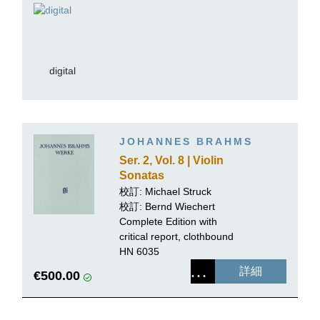
digital
JOHANNES BRAHMS
Ser. 2, Vol. 8 | Violin
Sonatas
校訂:
Michael Struck
校訂: Bernd Wiechert
Complete Edition with
critical report, clothbound
HN 6035
詳細
€500.00