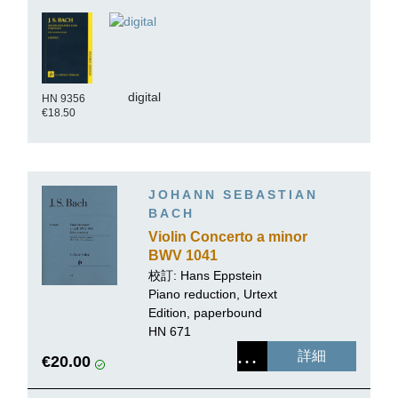
digital
HN 9356
€18.50
JOHANN SEBASTIAN
BACH
Violin Concerto a minor
BWV 1041
校訂:
Hans Eppstein
Piano reduction, Urtext
Edition, paperbound
HN 671
詳細
€20.00