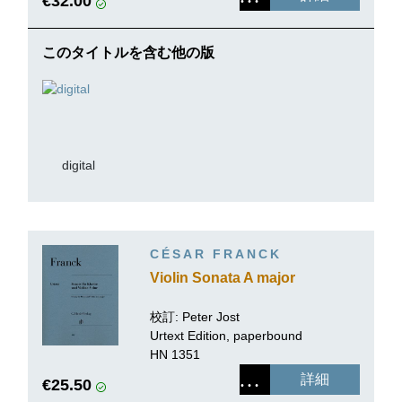
€32.00
このタイトルを含む他の版
digital
CÉSAR FRANCK
Violin Sonata A major
校訂:
Peter Jost
Urtext Edition, paperbound
HN 1351
詳細
€25.50