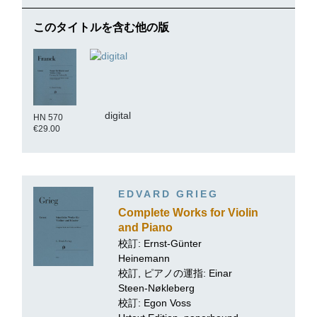
このタイトルを含む他の版
digital
HN 570
€29.00
EDVARD GRIEG
Complete Works for Violin
and Piano
校訂:
Ernst-Günter
Heinemann
校訂, ピアノの運指: Einar
Steen-Nøkleberg
校訂: Egon Voss