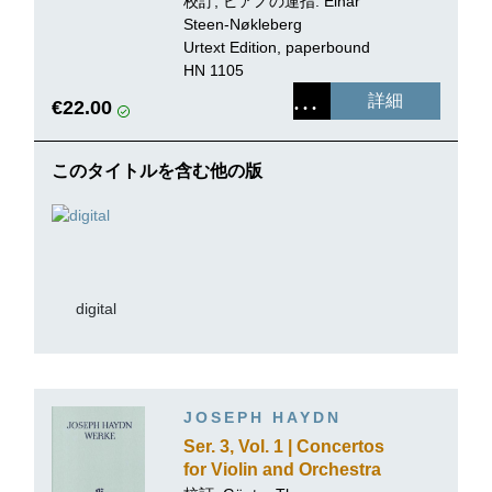
校訂, ピアノの運指: Einar
Steen-Nøkleberg
Urtext Edition, paperbound
HN 1105
詳細
€22.00
このタイトルを含む他の版
digital
JOSEPH HAYDN
Ser. 3, Vol. 1 | Concertos
for Violin and Orchestra