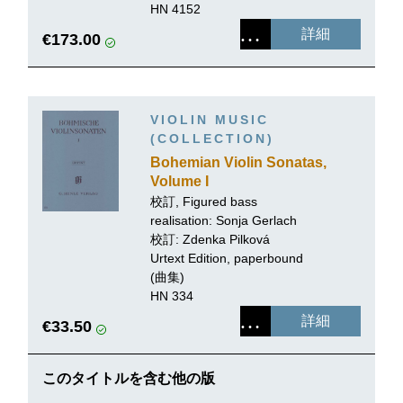
HN 4152
詳細
€173.00
VIOLIN MUSIC
(COLLECTION)
Bohemian Violin Sonatas,
Volume I
校訂, Figured bass
realisation:
Sonja Gerlach
校訂: Zdenka Pilková
Urtext Edition, paperbound
(曲集)
HN 334
詳細
€33.50
このタイトルを含む他の版