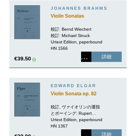
JOHANNES BRAHMS
Violin Sonatas
校訂: Bernd Wiechert
校訂:
Michael Struck
Urtext Edition, paperbound
HN 1566
詳細
€39.50
EDWARD ELGAR
Violin Sonata op. 82
校訂, ヴァイオリンの運指
とボーイング:
Rupert
Marshall-Luck
Urtext Edition, paperbound
HN 1367
詳細