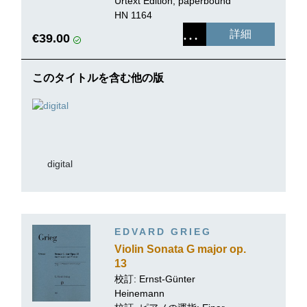
Urtext Edition, paperbound
HN 1164
詳細
€39.00
このタイトルを含む他の版
digital
EDVARD GRIEG
Violin Sonata G major op.
13
校訂:
Ernst-Günter
Heinemann