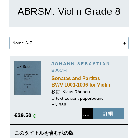
ABRSM: Violin Grade 8
JOHANN SEBASTIAN
BACH
Sonatas and Partitas
BWV 1001-1006 for Violin
solo
校訂: Klaus Rönnau
Urtext Edition, paperbound
HN 356
詳細
€29.50
このタイトルを含む他の版