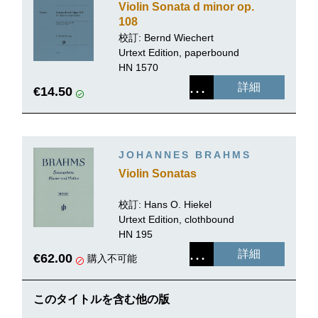
Violin Sonata d minor op.
108
校訂: Bernd Wiechert
Urtext Edition, paperbound
HN 1570
詳細
€14.50
JOHANNES BRAHMS
Violin Sonatas
校訂: Hans O. Hiekel
Urtext Edition, clothbound
HN 195
詳細
€62.00
購入不可能
このタイトルを含む他の版