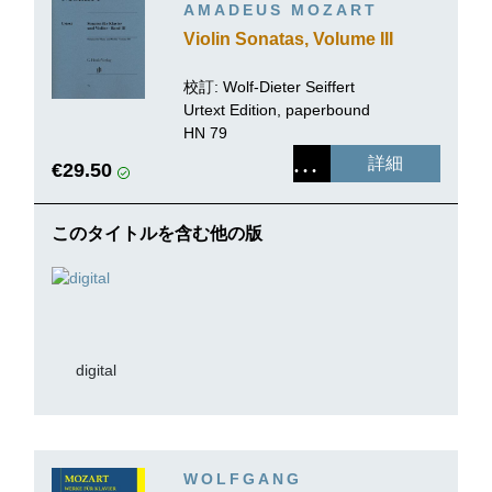
AMADEUS MOZART
Violin Sonatas, Volume III
校訂:
Wolf-Dieter Seiffert
Urtext Edition, paperbound
HN 79
詳細
€29.50
このタイトルを含む他の版
digital
WOLFGANG