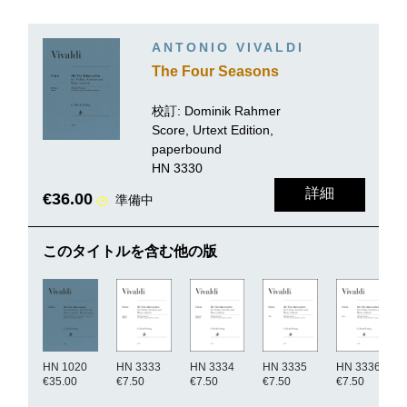
ANTONIO VIVALDI
The Four Seasons
校訂:
Dominik Rahmer
Score, Urtext Edition,
paperbound
HN 3330
詳細
€36.00
準備中
このタイトルを含む他の版
HN 1020
HN 3333
HN 3334
HN 3335
HN 3336
€35.00
€7.50
€7.50
€7.50
€7.50