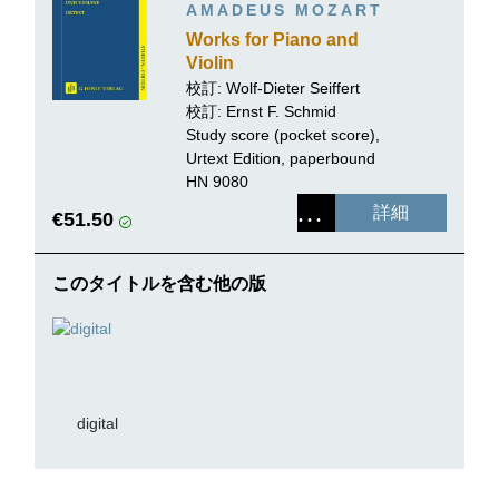
AMADEUS MOZART
Works for Piano and
Violin
校訂:
Wolf-Dieter Seiffert
校訂:
Ernst F. Schmid
Study score (pocket score),
Urtext Edition, paperbound
HN 9080
詳細
€51.50
このタイトルを含む他の版
digital