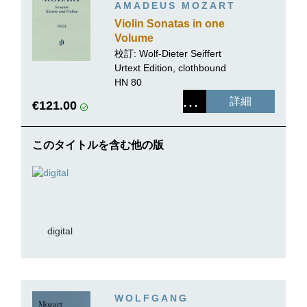
AMADEUS MOZART
Violin Sonatas in one
Volume
校訂:
Wolf-Dieter Seiffert
Urtext Edition, clothbound
HN 80
詳細
€121.00
このタイトルを含む他の版
digital
WOLFGANG