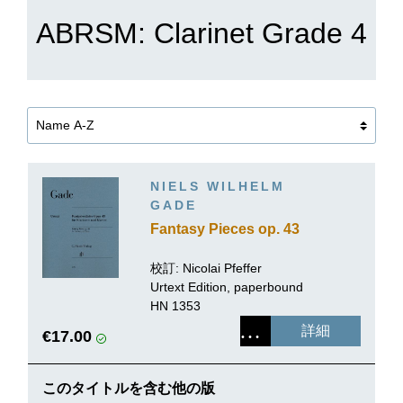
ABRSM: Clarinet Grade 4
NIELS WILHELM
GADE
Fantasy Pieces op. 43
校訂:
Nicolai Pfeffer
Urtext Edition, paperbound
HN 1353
詳細
€17.00
このタイトルを含む他の版